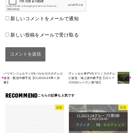
新しいコメントをメールで通知
新しい投稿をメールで受け取る
パリサンジェルマンVSバルセロナのテレビ
ヴィッセル神戸VSマリノスのテレ
放送・配信中継予定【CL2023-24準々決
ビ放送・地上波中継予定【J1リー
勝】
グ2024シーズン第7節】
RECOMMEND
試合
試合