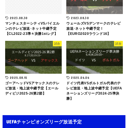
2023.08.30
2023.08.30
マンチェスターシティVSバイエル
ウェールズVSデンマークのテレビ
ンのテレビ放送･ネット中継予定
放送･ネット中継予定！
【CL2022-23準々決勝1stレグ】
【EURO2020ラウンド16】
試合
試合
2025.08.15
2025.06.06
ゴーアヘッドVSアヤックスのテレ
ドイツ代表VSポルトガル代表のテ
ビ放送・地上波中継予定【エール
レビ放送・地上波中継予定【UEFA
ディビジ2025-26第2節】
ネーションズリーグ2024-25準決
勝】
UEFAチャンピオンズリーグ放送予定