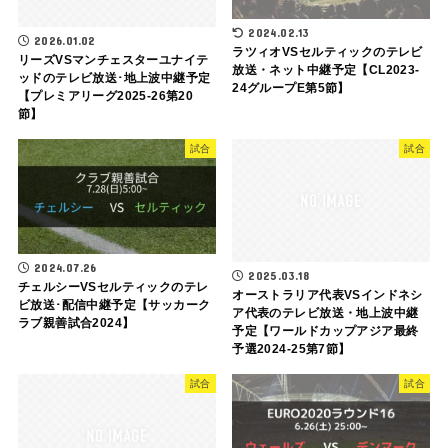
2024.02.13
2026.01.02
ラツィオVSセルティックのテレビ
リーズVSマンチェスターユナイテ
放送・ネット中継予定【CL2023-
ッドのテレビ放送･地上波中継予定
24グループE第5節】
【プレミアリーグ2025-26第20
節】
試合
試合
2024.07.26
2025.03.18
チェルシーVSセルティックのテレ
オーストラリア代表VSインドネシ
ビ放送･配信中継予定【サッカーク
ア代表のテレビ放送・地上波中継
ラブ親善試合2024】
予定【ワールドカップアジア最終
予選2024-25第7節】
試合
試合