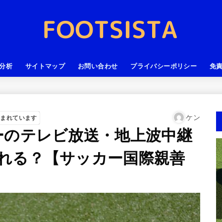
分析
サイトマップ
お問い合わせ
プライバシーポリシー
免
ケン
含まれています
ーのテレビ放送・地上波中継
れる？【サッカー国際親善