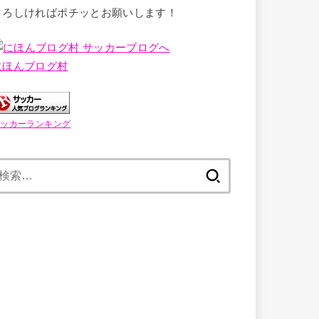
よろしければポチッとお願いします！
にほんブログ村
サッカーランキング
検
索: