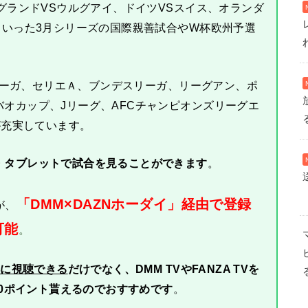
ングランドVSウルグアイ、ドイツVSスイス、オランダ
といった3月シリーズの国際親善試合やW杯欧州予選
ラリーガ、セリエＡ、ブンデスリーガ、リーグアン、ポ
オカップ、Jリーグ、AFCチャンピオンズリーグエ
が充実しています。
・タブレットで試合を見ることができます
。
「DMM×DAZNホーダイ」経由で登録
が、
可能
。
得に視聴できる
だけでなく、DMM TVやFANZA TVを
50ポイント貰えるのでおすすめです
。