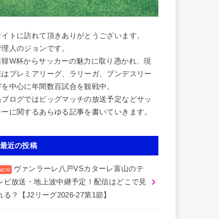
サイトに訪れて頂きありがとうございます。
管理人のジョンです。
日韓W杯からサッカーの魅力に取り憑かれ、現
在はプレミアリーグ、ラリーガ、ブンデスリー
ガを中心に年間数百試合を観戦中。
当ブログではビッグマッチの放送予定などサッ
カーに関するあらゆる記事を書いていきます。
最近の投稿
ヴァンラーレ八戸VSカターレ富山のテ
レビ放送・地上波中継予定！配信はどこで見
れる？【J2リーグ2026-27第1節】