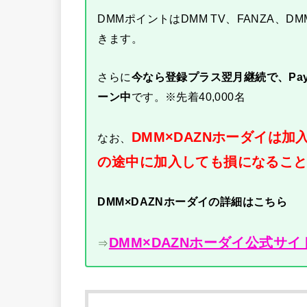
DMMポイントはDMM TV、FANZA、D
きます。
さらに
今なら登録プラス翌月継続で、Pay
ーン中
です。※先着40,000名
DMM×DAZNホーダイは
なお、
の途中に加入しても損になるこ
DMM×DAZNホーダイの詳細はこちら
DMM×DAZNホーダイ公式サイ
⇒