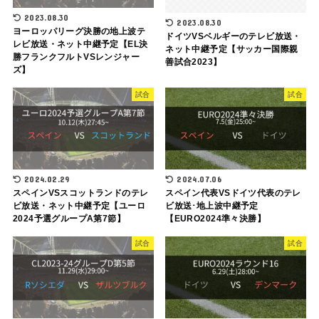
2023.08.30
2023.08.30
ヨーロッパリーグ決勝の地上波テ
ドイツVSベルギーのテレビ放送・
レビ放送・ネット中継予定【EL決
ネット中継予定【サッカー国際親
勝フランクフルトVSレンジャー
善試合2023】
ズ】
試合
試合
2024.02.29
2024.07.06
スペインVSスコットランドのテレ
スペイン代表VSドイツ代表のテレ
ビ放送・ネット中継予定【ユーロ
ビ放送･地上波中継予定
2024予選グループA第7節】
【EURO2024準々決勝】
試合
試合