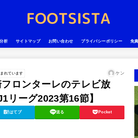
分析
サイトマップ
お問い合わせ
プライバシーポリシー
免
ケン
含まれています
崎フロンターレのテレビ放
リーグ2023第16節】
はてブ
送る
Pocket