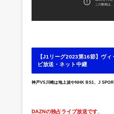
【J1リーグ2023第16節】
ビ放送・ネット中継
神戸VS川崎は地上波やNHK BS1、J SP
DAZNの独占ライブ放送です
。