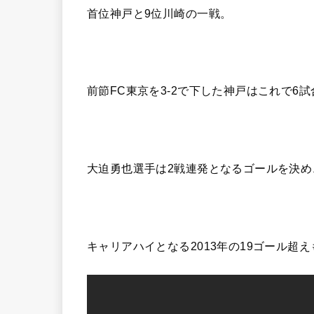
首位神戸と9位川崎の一戦。
前節FC東京を3-2で下した神戸はこれで6
大迫勇也選手は2戦連発となるゴールを決め
キャリアハイとなる2013年の19ゴール超