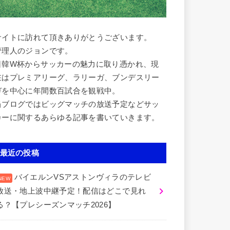
サイトに訪れて頂きありがとうございます。
管理人のジョンです。
日韓W杯からサッカーの魅力に取り憑かれ、現
在はプレミアリーグ、ラリーガ、ブンデスリー
ガを中心に年間数百試合を観戦中。
当ブログではビッグマッチの放送予定などサッ
カーに関するあらゆる記事を書いていきます。
最近の投稿
バイエルンVSアストンヴィラのテレビ
放送・地上波中継予定！配信はどこで見れ
る？【プレシーズンマッチ2026】