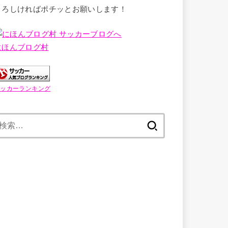
よろしければポチッとお願いします！
にほんブログ村
サッカーランキング
検
索: