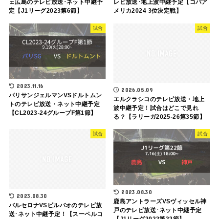
ェ広島のテレビ放送･ネット中継予
レビ放送･地上波中継予定【コパア
定【J1リーグ2023第6節】
メリカ2024 3位決定戦】
試合
試合
2023.11.16
2026.05.09
パリサンジェルマンVSドルトムン
エルクラシコのテレビ放送・地上
トのテレビ放送・ネット中継予定
波中継予定！試合はどこで見れ
【CL2023-24グループF第1節】
る？【ラリーガ2025-26第35節】
試合
試合
2023.08.30
2023.08.30
鹿島アントラーズVSヴィッセル神
バルセロナVSビルバオのテレビ放
戸のテレビ放送･ネット中継予定
送･ネット中継予定！【スーペルコ