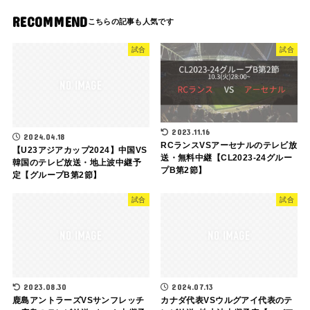
RECOMMEND
試合
試合
2023.11.16
2024.04.18
RCランスVSアーセナルのテレビ放
【U23アジアカップ2024】中国VS
送・無料中継【CL2023-24グルー
韓国のテレビ放送・地上波中継予
プB第2節】
定【グループB第2節】
試合
試合
2023.08.30
2024.07.13
鹿島アントラーズVSサンフレッチ
カナダ代表VSウルグアイ代表のテ