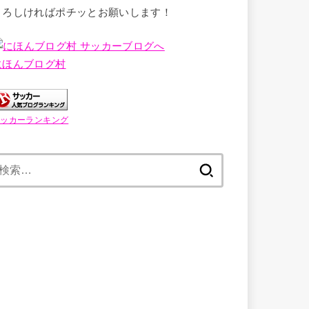
よろしければポチッとお願いします！
にほんブログ村
サッカーランキング
検
索: