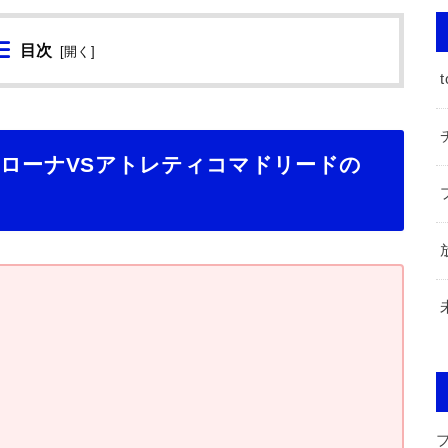
目次
[
開く
]
t
節】ジローナVSアトレティコマドリードの