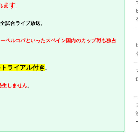
れます
。
ガを全試合ライブ放送
。
スーペルコパといったスペイン国内のカップ戦も独占
料トライアル付き
。
発生しません
。