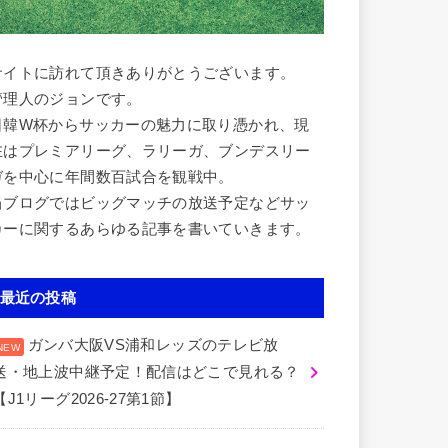
サイトに訪れて頂きありがとうございます。
管理人のジョンです。
日韓W杯からサッカーの魅力に取り憑かれ、現
在はプレミアリーグ、ラリーガ、ブンデスリー
ガを中心に年間数百試合を観戦中。
当ブログではビッグマッチの放送予定などサッ
カーに関するあらゆる記事を書いていきます。
最近の投稿
ガンバ大阪VS浦和レッズのテレビ放
送・地上波中継予定！配信はどこで見れる？
【J1リーグ2026-27第1節】