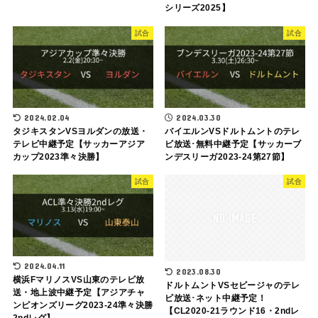
シリーズ2025】
試合
試合
2024.02.04
2024.03.30
タジキスタンVSヨルダンの放送・
バイエルンVSドルトムントのテレ
テレビ中継予定【サッカーアジア
ビ放送･無料中継予定【サッカーブ
カップ2023準々決勝】
ンデスリーガ2023-24第27節】
試合
試合
2024.04.11
2023.08.30
横浜FマリノスVS山東のテレビ放
ドルトムントVSセビージャのテレ
送・地上波中継予定【アジアチャ
ビ放送･ネット中継予定！
ンピオンズリーグ2023-24準々決勝
【CL2020-21ラウンド16・2ndレ
2ndレグ】