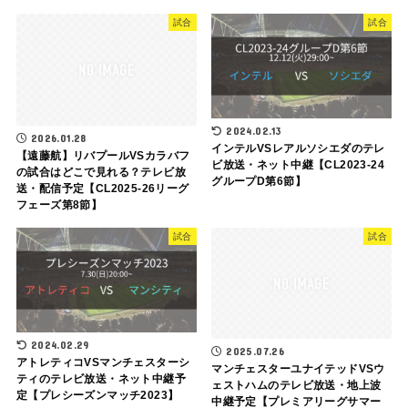
試合
試合
2024.02.13
2026.01.28
インテルVSレアルソシエダのテレ
【遠藤航】リバプールVSカラバフ
ビ放送・ネット中継【CL2023-24
の試合はどこで見れる？テレビ放
グループD第6節】
送・配信予定【CL2025-26リーグ
フェーズ第8節】
試合
試合
2024.02.29
2025.07.26
アトレティコVSマンチェスターシ
マンチェスターユナイテッドVSウ
ティのテレビ放送・ネット中継予
ェストハムのテレビ放送・地上波
定【プレシーズンマッチ2023】
中継予定【プレミアリーグサマー