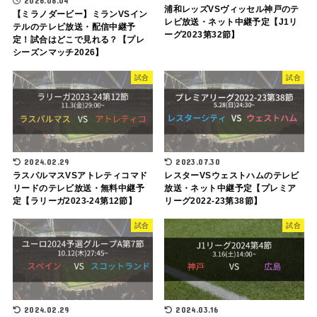
2026.08.04
浦和レッズVSヴィッセル神戸のテ
【ミラノダービー】ミランVSイン
レビ放送・ネット中継予定【J1リ
テルのテレビ放送・配信中継予
ーグ2023第32節】
定！試合はどこで見れる？【プレ
シーズンマッチ2026】
試合
試合
2024.02.29
2023.07.30
ラスパルマスVSアトレティコマド
レスターVSウェストハムのテレビ
リードのテレビ放送・無料中継予
放送・ネット中継予定【プレミア
定【ラリーガ2023-24第12節】
リーグ2022-23第38節】
試合
試合
2024.02.29
2024.03.16