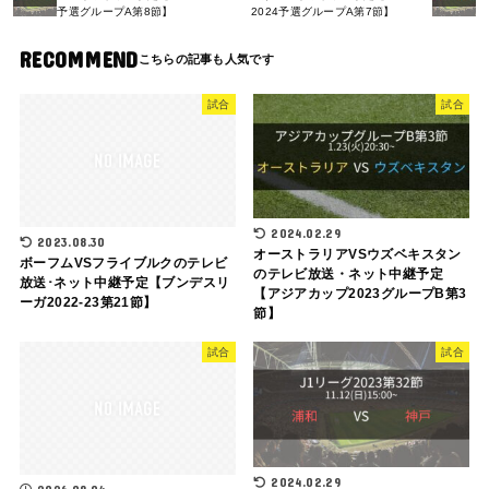
予選グループA第8節】
2024予選グループA第7節】
RECOMMEND
試合
試合
2024.02.29
2023.08.30
オーストラリアVSウズベキスタン
ボーフムVSフライブルクのテレビ
のテレビ放送・ネット中継予定
放送･ネット中継予定【ブンデスリ
【アジアカップ2023グループB第3
ーガ2022-23第21節】
節】
試合
試合
2024.02.29