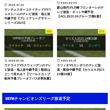
2024.02.29
2025.07.26
蔚山現代VS川崎フロンターレのテ
マンチェスターユナイテッドVSウ
レビ放送・ネット中継予定
ェストハムのテレビ放送・地上波
【ACL2023-24グループI第6節】
中継予定【プレミアリーグサマー
シリーズ2025】
試合
試合
2026.03.26
2024.05.12
ウクライナVSスウェーデンのテレ
ラツィオVSエンポリのテレビ放
ビ放送・地上波中継予定！配信は
送・配信中継予定【セリエＡ2023-
どこで見れる？【ワールドカップ
24第36節】
欧州予選プレーオフパスB準決勝】
UEFAチャンピオンズリーグ放送予定