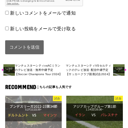
新しいコメントをメールで通知
新しい投稿をメールで受け取る
マンチェスターシティvsACミラン
マンチェスターシティVSセルティ
のテレビ放送・無料中継予定
ックのテレビ放送･配信中継予定
【Soccer Champions Tour 2024】
【サッカークラブ親善試合2024】
RECOMMEND
試合
試合