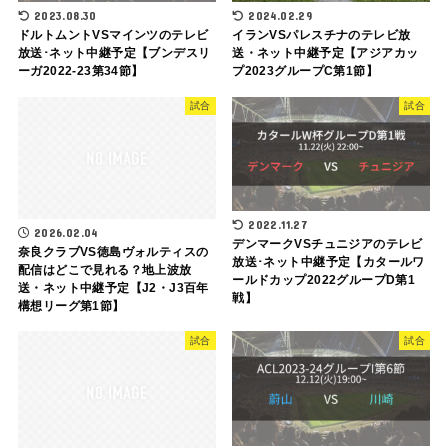
2023.08.30
2024.02.29
ドルトムントVSマインツのテレビ
イランVSパレスチナのテレビ放
放送･ネット中継予定【ブンデスリ
送・ネット中継予定【アジアカッ
ーガ2022-23第34節】
プ2023グループC第1節】
試合
試合
2022.11.27
2026.02.04
デンマークVSチュニジアのテレビ
奈良クラブVS徳島ヴォルティスの
放送･ネット中継予定【カタールワ
配信はどこで見れる？地上波放
ールドカップ2022グループD第1
送・ネット中継予定【J2・J3百年
戦】
構想リーグ第1節】
試合
試合