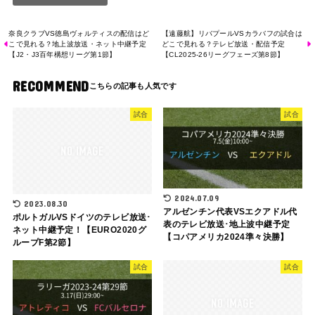
奈良クラブVS徳島ヴォルティスの配信はど
【遠藤航】リバプールVSカラバフの試合は
こで見れる？地上波放送・ネット中継予定
どこで見れる？テレビ放送・配信予定
【J2・J3百年構想リーグ第1節】
【CL2025-26リーグフェーズ第8節】
RECOMMEND
試合
試合
2024.07.09
2023.08.30
アルゼンチン代表VSエクアドル代
ポルトガルVSドイツのテレビ放送･
表のテレビ放送･地上波中継予定
ネット中継予定！【EURO2020グ
【コパアメリカ2024準々決勝】
ループF第2節】
試合
試合