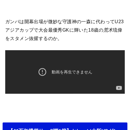
ガンバは開幕出場が微妙な守護神の一森に代わってU23
アジアカップで大会最優秀GKに輝いた18歳の
荒木
琉偉
をスタメン抜擢するのか。