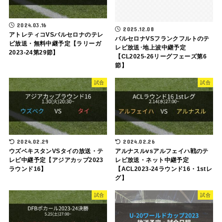
2024.03.16
2025.12.08
アトレティコVSバルセロナのテレ
バルセロナVSフランクフルトのテ
ビ放送・無料中継予定【ラリーガ
レビ放送･地上波中継予定
2023-24第29節】
【CL2025-26リーグフェーズ第6
節】
試合
試合
2024.02.29
2024.02.26
ウズベキスタンVSタイの放送・テ
アルナスルvsアルフェイハ戦のテ
レビ中継予定【アジアカップ2023
レビ放送・ネット中継予定
ラウンド16】
【ACL2023-24ラウンド16・1stレ
グ】
試合
試合