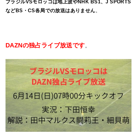
ブラジルVSモロッコは地上波やNHK BS1、J SPORTS
などBS・CS各局での放送はありません
。
DAZNの独占ライブ放送です
。